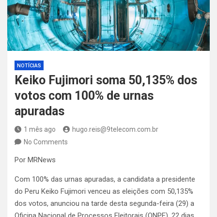
NOTÍCIAS
Keiko Fujimori soma 50,135% dos
votos com 100% de urnas
apuradas
1 mês ago
hugo.reis@9telecom.com.br
No Comments
Por MRNews
Com 100% das urnas apuradas, a candidata a presidente
do Peru Keiko Fujimori venceu as eleições com 50,135%
dos votos, anunciou na tarde desta segunda-feira (29) a
Oficina Nacional de Processos Eleitorais (ONPE), 22 dias