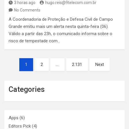
3 horas ago
hugo.reis@9telecom.com.br
No Comments
A Coordenadoria de Proteção e Defesa Civil de Campo
Grande emitiu mais um alerta nesta quinta-feira (06).
Válido a partir das 23h, o comunicado informa sobre o
risco de tempestade com…
Paginação
1
2
…
2.131
Next
de
posts
Categories
Apps
(6)
Editors Pick
(4)