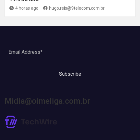
4 horas ago
hugo.reis@9telecom.com.br
Subscribe
Midia@oimeliga.com.br