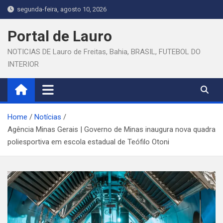
Skip
segunda-feira, agosto 10, 2026
to
content
Portal de Lauro
NOTICIAS DE Lauro de Freitas, Bahia, BRASIL, FUTEBOL DO
INTERIOR
Home
Notícias
Agência Minas Gerais | Governo de Minas inaugura nova quadra
poliesportiva em escola estadual de Teófilo Otoni