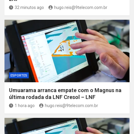
32 minutos ago
hugo.reis@9telecom.com.br
ESPORTES
Umuarama arranca empate com o Magnus na
última rodada da LNF Cresol – LNF
1 hora ago
hugo.reis@9telecom.com.br