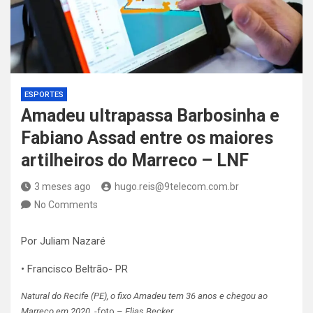
ESPORTES
Amadeu ultrapassa Barbosinha e
Fabiano Assad entre os maiores
artilheiros do Marreco – LNF
3 meses ago
hugo.reis@9telecom.com.br
No Comments
Por Juliam Nazaré
• Francisco Beltrão- PR
Natural do Recife (PE), o fixo Amadeu tem 36 anos e chegou ao
Marreco em 2020.
-foto –
Elias Becker