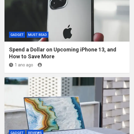
GADGET
MUST READ
Spend a Dollar on Upcoming iPhone 13, and
How to Save More
1 ano ago
GADGET
REVIEWS