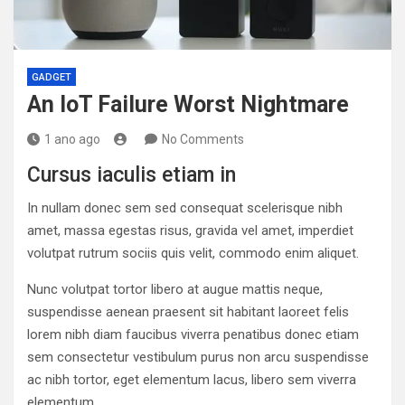
GADGET
An IoT Failure Worst Nightmare
1 ano ago
No Comments
Cursus iaculis etiam in
In nullam donec sem sed consequat scelerisque nibh
amet, massa egestas risus, gravida vel amet, imperdiet
volutpat rutrum sociis quis velit, commodo enim aliquet.
Nunc volutpat tortor libero at augue mattis neque,
suspendisse aenean praesent sit habitant laoreet felis
lorem nibh diam faucibus viverra penatibus donec etiam
sem consectetur vestibulum purus non arcu suspendisse
ac nibh tortor, eget elementum lacus, libero sem viverra
elementum.