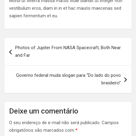
Morbi ut viverra massa mattis vitae blandit ut integer non
vestibulum eros, diam in in et hac mauris maecenas sed
sapien fermentum et eu.
Navegação
Photos of Jupiter From NASA Spacecraft, Both Near
de
and Far
Post
Governo federal muda slogan para “Do lado do povo
brasileiro”
Deixe um comentário
O seu endereço de e-mail não será publicado.
Campos
obrigatórios são marcados com
*