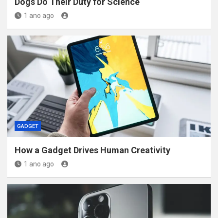
Dogs Do Their Duty for Science
1 ano ago
GADGET
How a Gadget Drives Human Creativity
1 ano ago