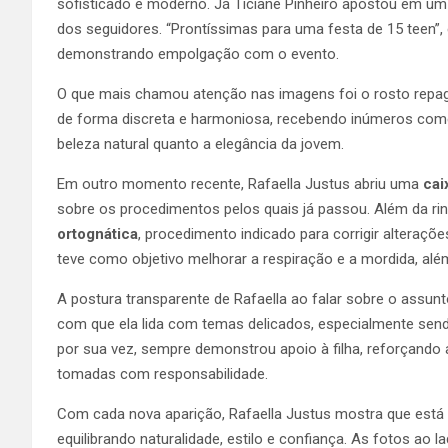
sofisticado e moderno. Já Ticiane Pinheiro apostou em u
dos seguidores. “Prontíssimas para uma festa de 15 teen”, 
demonstrando empolgação com o evento.
O que mais chamou atenção nas imagens foi o rosto repag
de forma discreta e harmoniosa, recebendo inúmeros coment
beleza natural quanto a elegância da jovem.
Em outro momento recente, Rafaella Justus abriu uma
cai
sobre os procedimentos pelos quais já passou. Além da ri
ortognática
, procedimento indicado para corrigir alteraçõ
teve como objetivo melhorar a respiração e a mordida, alé
A postura transparente de Rafaella ao falar sobre o assun
com que ela lida com temas delicados, especialmente sendo
por sua vez, sempre demonstrou apoio à filha, reforçand
tomadas com responsabilidade.
Com cada nova aparição, Rafaella Justus mostra que está
equilibrando naturalidade, estilo e confiança. As fotos a