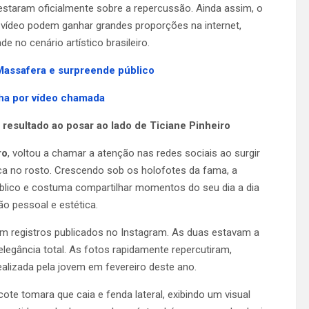
taram oficialmente sobre a repercussão. Ainda assim, o
deo podem ganhar grandes proporções na internet,
 no cenário artístico brasileiro.
Massafera e surpreende público
lha por vídeo chamada
o resultado ao posar ao lado de Ticiane Pinheiro
ro
, voltou a chamar a atenção nas redes sociais ao surgir
ica no rosto. Crescendo sob os holofotes da fama, a
blico e costuma compartilhar momentos do seu dia a dia
 pessoal e estética.
em registros publicados no Instagram. As duas estavam a
egância total. As fotos rapidamente repercutiram,
alizada pela jovem em fevereiro deste ano.
te tomara que caia e fenda lateral, exibindo um visual