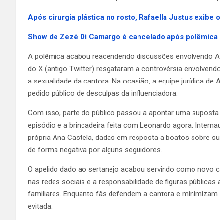
Após cirurgia plástica no rosto, Rafaella Justus exibe 
Show de Zezé Di Camargo é cancelado após polêmica e
A polêmica acabou reacendendo discussões envolvendo Ana 
do X (antigo Twitter) resgataram a controvérsia envolvendo
a sexualidade da cantora. Na ocasião, a equipe jurídica d
pedido público de desculpas da influenciadora.
Com isso, parte do público passou a apontar uma suposta i
episódio e a brincadeira feita com Leonardo agora. Inter
própria Ana Castela, dadas em resposta a boatos sobre sua
de forma negativa por alguns seguidores.
O apelido dado ao sertanejo acabou servindo como novo 
nas redes sociais e a responsabilidade de figuras públic
familiares. Enquanto fãs defendem a cantora e minimizam a 
evitada.