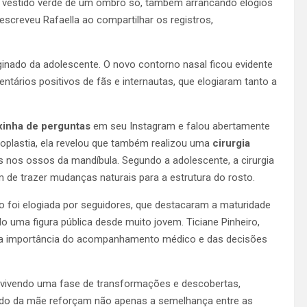
m vestido verde de um ombro só, também arrancando elogios
escreveu Rafaella ao compartilhar os registros,
inado da adolescente. O novo contorno nasal ficou evidente
ários positivos de fãs e internautas, que elogiaram tanto a
xinha de perguntas
em seu Instagram e falou abertamente
noplastia, ela revelou que também realizou uma
cirurgia
es nos ossos da mandíbula. Segundo a adolescente, a cirurgia
m de trazer mudanças naturais para a estrutura do rosto.
to foi elogiada por seguidores, que destacaram a maturidade
 uma figura pública desde muito jovem. Ticiane Pinheiro,
o a importância do acompanhamento médico e das decisões
 vivendo uma fase de transformações e descobertas,
o lado da mãe reforçam não apenas a semelhança entre as