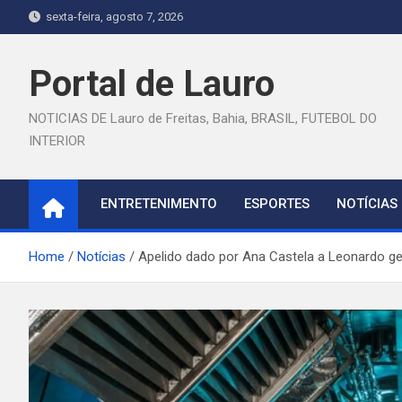
Skip
sexta-feira, agosto 7, 2026
to
content
Portal de Lauro
NOTICIAS DE Lauro de Freitas, Bahia, BRASIL, FUTEBOL DO
INTERIOR
ENTRETENIMENTO
ESPORTES
NOTÍCIAS
Home
Notícias
Apelido dado por Ana Castela a Leonardo ge