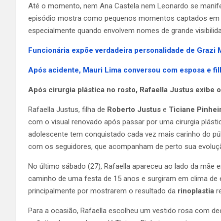
Até o momento, nem Ana Castela nem Leonardo se manifes
episódio mostra como pequenos momentos captados em ví
especialmente quando envolvem nomes de grande visibilidade
Funcionária expõe verdadeira personalidade de Grazi 
Após acidente, Mauri Lima conversou com esposa e fi
Após cirurgia plástica no rosto, Rafaella Justus exibe 
Rafaella Justus, filha de
Roberto Justus
e
Ticiane Pinhei
com o visual renovado após passar por uma cirurgia plást
adolescente tem conquistado cada vez mais carinho do pú
com os seguidores, que acompanham de perto sua evolução
No último sábado (27), Rafaella apareceu ao lado da mãe 
caminho de uma festa de 15 anos e surgiram em clima de el
principalmente por mostrarem o resultado da
rinoplastia
re
Para a ocasião, Rafaella escolheu um vestido rosa com deco