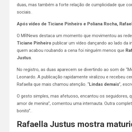
duas, mas também a forte relação de cumplicidade que c
sociais.
Após vídeo de Ticiane Pinheiro e Poliana Rocha, Rafae
O MRNews destaca um momento que movimentou as redes so
Ticiane Pinheiro
publicar um vídeo dançando ao lado da i
quem acabou roubando a cena foi ninguém menos que
Raf
Justus
.
No registro, as duas aparecem se divertindo ao som de
“M
Leonardo. A publicação rapidamente viralizou e recebeu 
Rafaella que mais chamou atenção. “
Lindas demais
”, esc
O gesto simples, mas afetuoso, encantou os seguidores, qu
amor de menina”, comentou uma internauta. Outra completo
bonito”.
Rafaella Justus mostra maturi