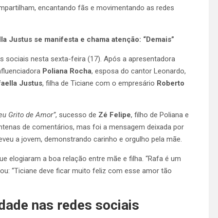
ompartilham, encantando fãs e movimentando as redes
lla Justus se manifesta e chama atenção: “Demais”
ciais nesta sexta-feira (17). Após a apresentadora
nfluenciadora
Poliana Rocha
, esposa do cantor Leonardo,
aella Justus
, filha de Ticiane com o empresário
Roberto
eu Grito de Amor”
, sucesso de
Zé Felipe
, filho de Poliana e
centenas de comentários, mas foi a mensagem deixada por
reveu a jovem, demonstrando carinho e orgulho pela mãe.
e elogiaram a boa relação entre mãe e filha. “Rafa é um
u: “Ticiane deve ficar muito feliz com esse amor tão
dade nas redes sociais