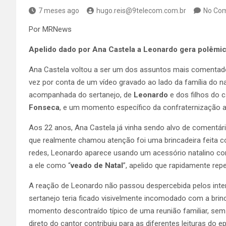
7 meses ago
hugo.reis@9telecom.com.br
No Co
Por MRNews
Apelido dado por Ana Castela a Leonardo gera polêmic
Ana Castela voltou a ser um dos assuntos mais comentados
vez por conta de um vídeo gravado ao lado da família do 
acompanhada do sertanejo, de
Leonardo
e dos filhos do 
Fonseca
, e um momento específico da confraternização ac
Aos 22 anos, Ana Castela já vinha sendo alvo de comentár
que realmente chamou atenção foi uma brincadeira feita 
redes, Leonardo aparece usando um acessório natalino com
a ele como “
veado de Natal
”, apelido que rapidamente rep
A reação de Leonardo não passou despercebida pelos inter
sertanejo teria ficado visivelmente incomodado com a bri
momento descontraído típico de uma reunião familiar, sem
direto do cantor contribuiu para as diferentes leituras do ep