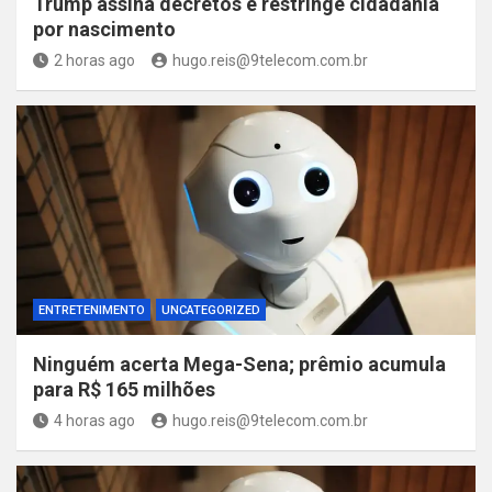
Trump assina decretos e restringe cidadania
por nascimento
2 horas ago
hugo.reis@9telecom.com.br
ENTRETENIMENTO
UNCATEGORIZED
Ninguém acerta Mega-Sena; prêmio acumula
para R$ 165 milhões
4 horas ago
hugo.reis@9telecom.com.br