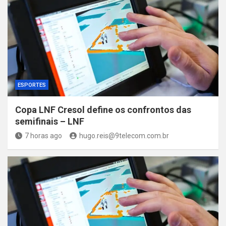
ESPORTES
Copa LNF Cresol define os confrontos das
semifinais – LNF
7 horas ago
hugo.reis@9telecom.com.br