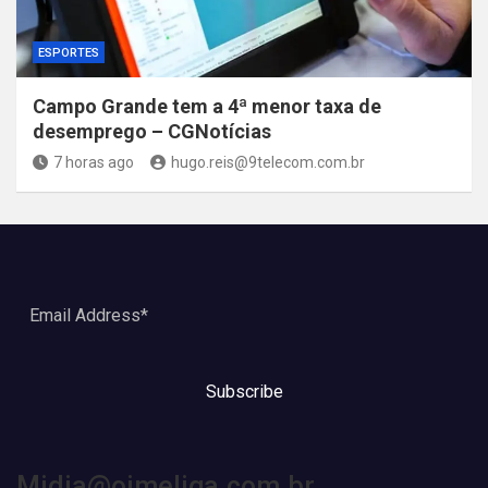
ESPORTES
Campo Grande tem a 4ª menor taxa de
desemprego – CGNotícias
7 horas ago
hugo.reis@9telecom.com.br
Subscribe
Midia@oimeliga.com.br