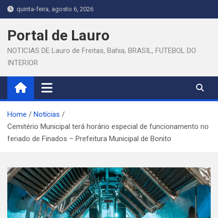
Skip
quinta-feira, agosto 6, 2026
to
content
Portal de Lauro
NOTICIAS DE Lauro de Freitas, Bahia, BRASIL, FUTEBOL DO
INTERIOR
Home
Notícias
Cemitério Municipal terá horário especial de funcionamento no
feriado de Finados – Prefeitura Municipal de Bonito