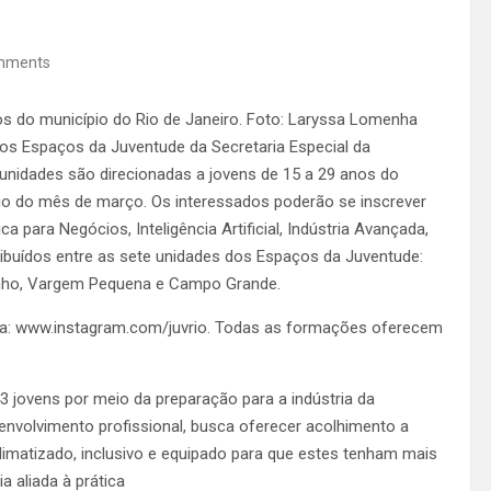
mments
os do município do Rio de Janeiro. Foto: Laryssa Lomenha
dos Espaços da Juventude da Secretaria Especial da
tunidades são direcionadas a jovens de 15 a 29 anos do
ngo do mês de março. Os interessados poderão se inscrever
 para Negócios, Inteligência Artificial, Indústria Avançada,
ibuídos entre as sete unidades dos Espaços da Juventude:
ezinho, Vargem Pequena e Campo Grande.
aria: www.instagram.com/juvrio. Todas as formações oferecem
3 jovens por meio da preparação para a indústria da
senvolvimento profissional, busca oferecer acolhimento a
limatizado, inclusivo e equipado para que estes tenham mais
 aliada à prática