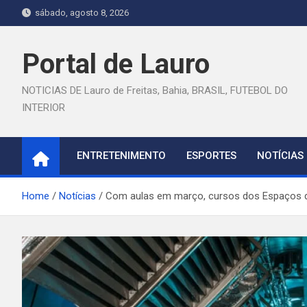
Skip
sábado, agosto 8, 2026
to
content
Portal de Lauro
NOTICIAS DE Lauro de Freitas, Bahia, BRASIL, FUTEBOL DO
INTERIOR
ENTRETENIMENTO
ESPORTES
NOTÍCIAS
Home
Notícias
Com aulas em março, cursos dos Espaços da 