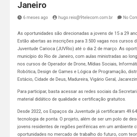
Janeiro
6 meses ago
hugo.reis@9telecom.com.br
No Co
As oportunidades são direcionadas a jovens de 15 a 29 an
Estão abertas as inscrições para 3.500 vagas nos cursos 
Juventude Carioca (JUVRio) até o dia 2 de março. As opor
município do Rio de Janeiro, com aulas ministradas ao lo
nos cursos de Operador de Drone, Mídias Sociais, Informática
Robótica, Design de Games e Lógica de Programação, distr
Estácio, Cidade de Deus, Madureira, Vigário Geral, Jacar
Para participar, basta acessar as redes sociais da Secret
material didático de qualidade e certificação gratuitos.
Desde 2022, os Espaços da Juventude já certificaram 49.64
tecnologia de ponta. O projeto, além de ser um polo de de
jovens residentes de regiões periféricas em um ambiente c
oportunidades no mercado de trabalho do futuro, com teoria