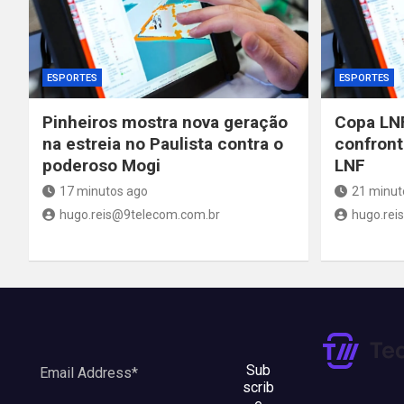
ESPORTES
ESPORTES
Pinheiros mostra nova geração
Copa LNF
na estreia no Paulista contra o
confront
poderoso Mogi
LNF
17 minutos ago
21 minut
hugo.reis@9telecom.com.br
hugo.rei
Sub
scrib