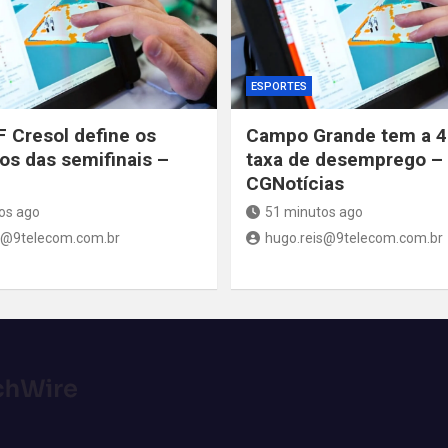
ESPORTES
 Cresol define os
Campo Grande tem a 4
os das semifinais –
taxa de desemprego –
CGNotícias
os ago
51 minutos ago
s@9telecom.com.br
hugo.reis@9telecom.com.br