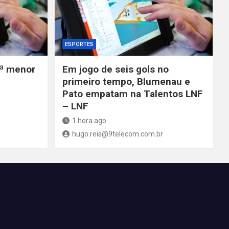
ESPORTES
ª menor
Em jogo de seis gols no
primeiro tempo, Blumenau e
Pato empatam na Talentos LNF
– LNF
1 hora ago
hugo.reis@9telecom.com.br