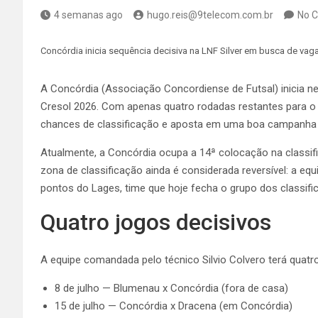
4 semanas ago
hugo.reis@9telecom.com.br
No 
Concórdia inicia sequência decisiva na LNF Silver em busca de 
A Concórdia (Associação Concordiense de Futsal) inicia nes
Cresol 2026. Com apenas quatro rodadas restantes para o
chances de classificação e aposta em uma boa campanha na 
Atualmente, a Concórdia ocupa a 14ª colocação na classifi
zona de classificação ainda é considerada reversível: a eq
pontos do Lages, time que hoje fecha o grupo dos classifi
Quatro jogos decisivos
A equipe comandada pelo técnico Silvio Colvero terá quatro
8 de julho — Blumenau x Concórdia (fora de casa)
15 de julho — Concórdia x Dracena (em Concórdia)