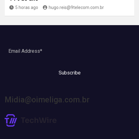
5 horas ago
hugo.reis@9telecom.com.br
Subscribe
Midia@oimeliga.com.br