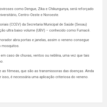
oviroses como Dengue, Zika e Chikungunya, será reforçado
niversitário, Centro-Oeste e Noroeste.
riais (CCEV) da Secretaria Municipal de Saúde (Sesau)
fação ultra baixo volume (UBV) – conhecido como Fumacê.
 morador abra portas e janelas, assim o veneno consegue
os mosquitos.
m caso de chuvas, ventos ou neblina, uma vez que tais
no.
nte as fêmeas, que são as transmissoras das doenças. Ainda
r isso, é necessária uma aplicação criteriosa do veneno.