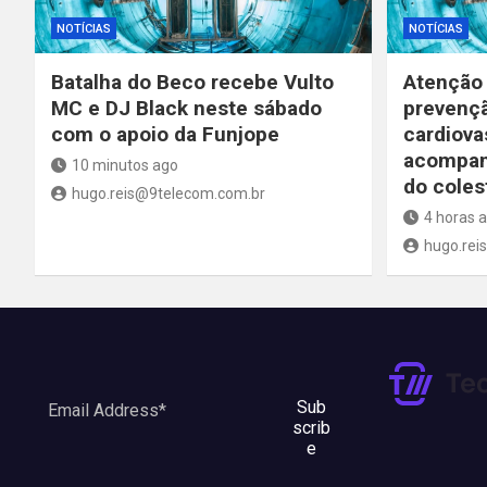
NOTÍCIAS
NOTÍCIAS
Batalha do Beco recebe Vulto
Atenção 
MC e DJ Black neste sábado
prevenç
com o apoio da Funjope
cardiova
acompan
10 minutos ago
do coles
hugo.reis@9telecom.com.br
4 horas 
hugo.rei
Sub
scrib
e