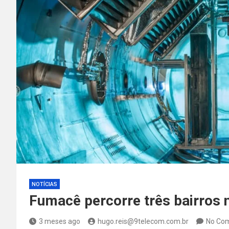
NOTÍCIAS
Fumacê percorre três bairros 
3 meses ago
hugo.reis@9telecom.com.br
No Co