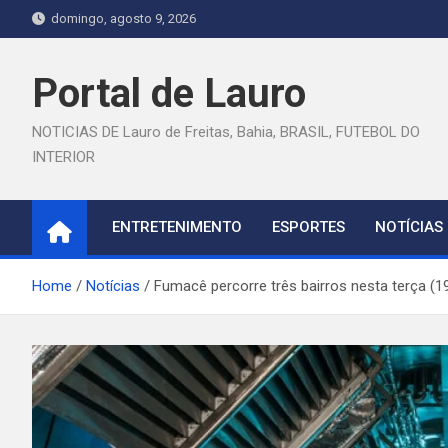
Skip
domingo, agosto 9, 2026
to
content
Portal de Lauro
NOTICIAS DE Lauro de Freitas, Bahia, BRASIL, FUTEBOL DO
INTERIOR
ENTRETENIMENTO
ESPORTES
NOTÍCIAS
Home
Notícias
Fumacê percorre três bairros nesta terça (1