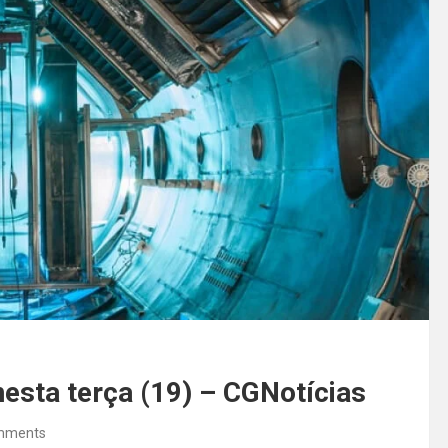
nesta terça (19) – CGNotícias
mments