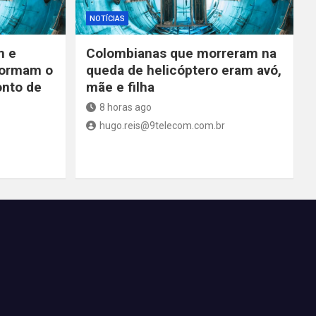
NOTÍCIAS
m e
Colombianas que morreram na
formam o
queda de helicóptero eram avó,
onto de
mãe e filha
8 horas ago
hugo.reis@9telecom.com.br