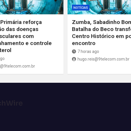
NOTÍCIAS
Primária reforça
Zumba, Sabadinho Bo
ão das doenças
Batalha do Beco trans
sculares com
Centro Histórico em p
hamento e controle
encontro
terol
7 horas ago
ago
hugo.reis@9telecom.com.br
s@9telecom.com.br