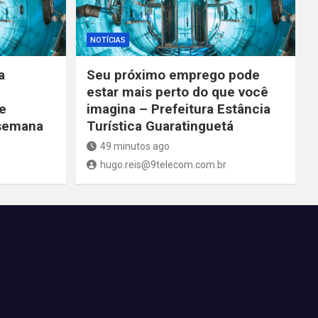
NOTÍCIAS
a
Seu próximo emprego pode
estar mais perto do que você
e
imagina – Prefeitura Estância
 semana
Turística Guaratinguetá
49 minutos ago
hugo.reis@9telecom.com.br