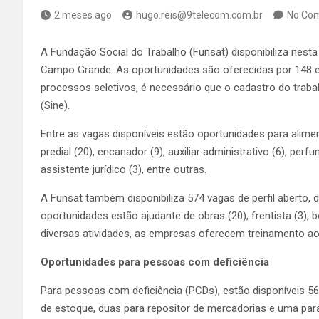
2 meses ago
hugo.reis@9telecom.com.br
No Co
A Fundação Social do Trabalho (Funsat) disponibiliza nest
Campo Grande. As oportunidades são oferecidas por 148 e
processos seletivos, é necessário que o cadastro do trab
(Sine).
Entre as vagas disponíveis estão oportunidades para alimen
predial (20), encanador (9), auxiliar administrativo (6), perf
assistente jurídico (3), entre outras.
A Funsat também disponibiliza 574 vagas de perfil aberto, 
oportunidades estão ajudante de obras (20), frentista (3), b
diversas atividades, as empresas oferecem treinamento a
Oportunidades para pessoas com deficiência
Para pessoas com deficiência (PCDs), estão disponíveis 56 v
de estoque, duas para repositor de mercadorias e uma para 