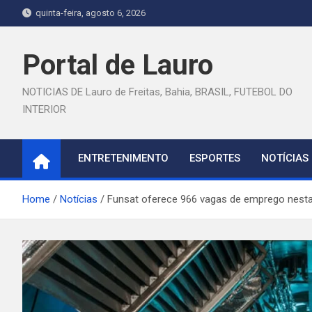
Skip
quinta-feira, agosto 6, 2026
to
content
Portal de Lauro
NOTICIAS DE Lauro de Freitas, Bahia, BRASIL, FUTEBOL DO
INTERIOR
ENTRETENIMENTO
ESPORTES
NOTÍCIAS
Home
Notícias
Funsat oferece 966 vagas de emprego nesta 