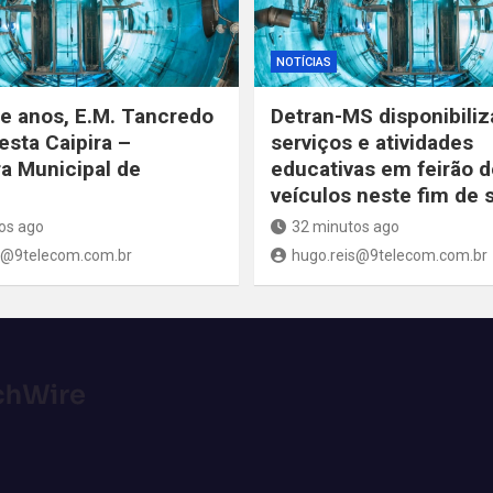
NOTÍCIAS
e anos, E.M. Tancredo
Detran-MS disponibiliz
esta Caipira –
serviços e atividades
ra Municipal de
educativas em feirão d
veículos neste fim de
os ago
32 minutos ago
s@9telecom.com.br
hugo.reis@9telecom.com.br