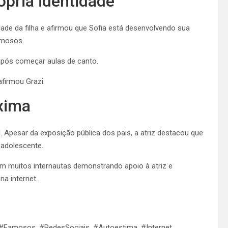
ópria identidade
ade da filha e afirmou que Sofia está desenvolvendo sua
amosos.
após começar aulas de canto.
afirmou Grazi.
xima
 Apesar da exposição pública dos pais, a atriz destacou que
 adolescente.
m muitos internautas demonstrando apoio à atriz e
na internet.
#Famosos, #RedesSociais, #Autoestima, #Internet,