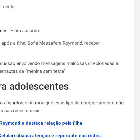
mments
edes: ‘É um absurdo’
e após a filha, Sofia Massafera Reymond, receber
epercussão envolvendo mensagens maldosas direcionadas à
ernautas de “menina sem testa”.
tra adolescentes
omo absurdos e afirmou que esse tipo de comportamento não
s nas redes sociais.
Reymond e destaca relação pela filha
Celulari chama atenção e repercute nas redes