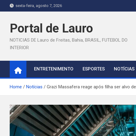
Skip
sexta-feira, agosto 7, 2026
to
content
Portal de Lauro
NOTICIAS DE Lauro de Freitas, Bahia, BRASIL, FUTEBOL DO
INTERIOR
ENTRETENIMENTO
ESPORTES
NOTÍCIAS
Home
Notícias
Grazi Massafera reage após filha ser alvo de