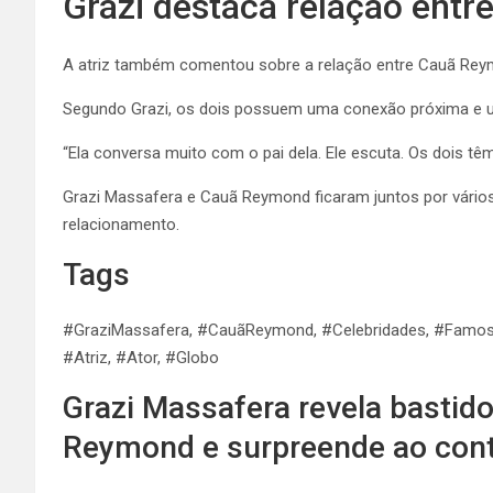
Grazi destaca relação entre
A atriz também comentou sobre a relação entre Cauã Reymo
Segundo Grazi, os dois possuem uma conexão próxima e um
“Ela conversa muito com o pai dela. Ele escuta. Os dois tê
Grazi Massafera e Cauã Reymond ficaram juntos por vários 
relacionamento.
Tags
#GraziMassafera, #CauãReymond, #Celebridades, #Famosos
#Atriz, #Ator, #Globo
Grazi Massafera revela bastid
Reymond e surpreende ao conta