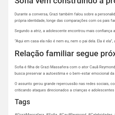
Sofia vem construindo a pr
Durante a conversa, Grazi também falou sobre a personalid
própria identidade, longe das comparações com os pais f
Segundo a atriz, a adolescente encontrou mais confiança 
“Aqui em casa ela não é nem eu, nem o pai dela. Ela é ela”, 
Relação familiar segue pró
Sofia é filha de Grazi Massafera com o ator Cauã Reymond.
busca preservar a autoestima e o bem-estar emocional da
O assunto gerou grande repercussão nas redes sociais, co
criticando ataques direcionados a crianças e adolescentes 
Tags
#GraziMassafera, #Sofia, #CauãReymond, #Celebridades, 