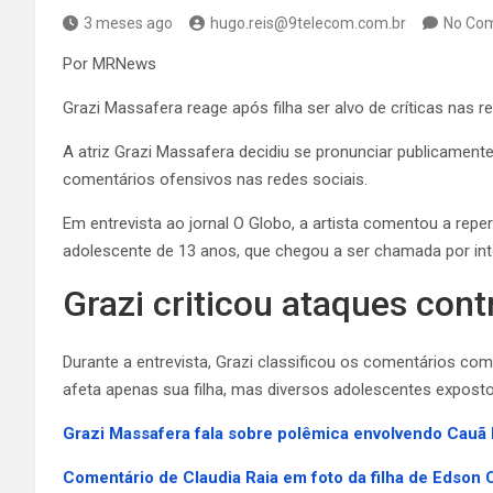
3 meses ago
hugo.reis@9telecom.com.br
No Co
Por MRNews
Grazi Massafera reage após filha ser alvo de críticas nas r
A atriz Grazi Massafera decidiu se pronunciar publicament
comentários ofensivos nas redes sociais.
Em entrevista ao jornal O Globo, a artista comentou a r
adolescente de 13 anos, que chegou a ser chamada por int
Grazi criticou ataques con
Durante a entrevista, Grazi classificou os comentários c
afeta apenas sua filha, mas diversos adolescentes exposto
Grazi Massafera fala sobre polêmica envolvendo Cauã 
Comentário de Claudia Raia em foto da filha de Edson 