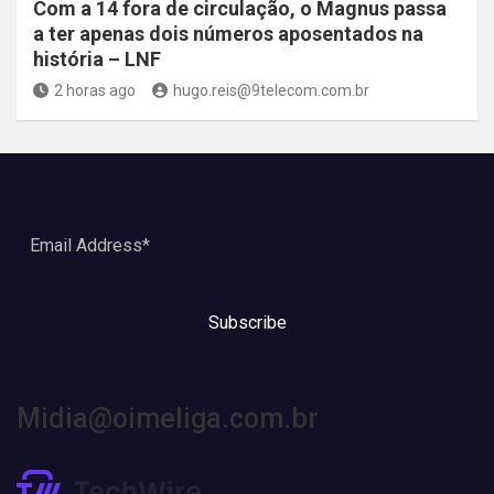
Com a 14 fora de circulação, o Magnus passa
a ter apenas dois números aposentados na
história – LNF
2 horas ago
hugo.reis@9telecom.com.br
Subscribe
Midia@oimeliga.com.br