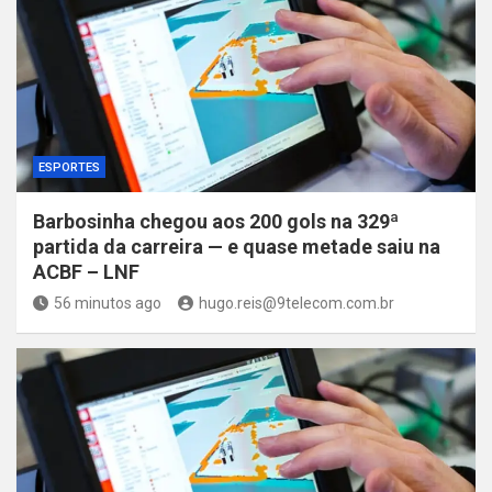
ESPORTES
Barbosinha chegou aos 200 gols na 329ª
partida da carreira — e quase metade saiu na
ACBF – LNF
56 minutos ago
hugo.reis@9telecom.com.br