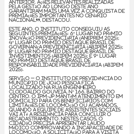
anterior. Ações relevantes realizadas
pela gestão ao longo deste ano
garantiram mais uma vez a conquista de
premiações importantes no cenário
nacional”, destacou.
Este ano, o Instituto conseguiu as
seguintes premiações: 6º lugar no Prêmio
Inovação Previdenciária (ANEPREM 2025);
4º lugar do Prêmio Destaque Brasil de
Governança Previdenciária (ABIPEM 2025);
8º lugar no Prêmio Destaque Brasil de
Investimentos (ABIPEM 2025); e 9º lugar
no Prêmio Destaque Brasil de
Responsabilidade Previdenciária (ABIPEM
2025).
Serviço –
O Instituto de Previdência do
Município de João Pessoa fica
localizado na Rua Engenheiro
Clodoaldo Gouveia, n° 166, bairro do
Centro. O IPM-JP mantém atendimento em
domicílio para os beneficiários com
limitações de locomoção ou acamados,
quando a equipe de assistentes sociais
vai até a residência para concluir o
recadastramento. Nestes casos, o
cidadão precisa apresentar laudo
médico comprovando a incapacidade de
locomoção. A solicitação para a visita