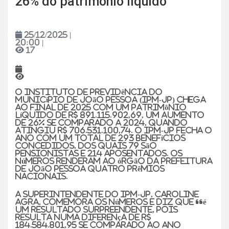
26% do patrimônio líquido
25/12/2025 |
20:00 |
17
O Instituto de Previdência do
Município de João Pessoa (IPM-JP) chega
ao final de 2025 com um patrimônio
líquido de R$ 891.115.902,69, um aumento
de 26% se comparado a 2024, quando
atingiu R$ 706.531.100,74. O IPM-JP fecha o
ano com um total de 293 benefícios
concedidos, dos quais 79 são
pensionistas e 214 aposentados. Os
números renderam ao órgão da Prefeitura
de João Pessoa quatro prêmios
nacionais.
A superintendente do IPM-JP, Caroline
Agra, comemora os números e diz que “é
um resultado surpreendente, pois
resulta numa diferença de R$
184.584.801,95 se comparado ao ano