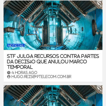
NOTÍCIAS
STF julga recursos contra partes
da decisão que anulou marco
temporal
4 horas ago
hugo.reis@9telecom.com.br