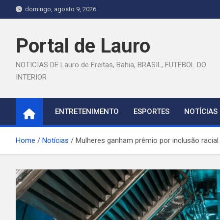
Skip
domingo, agosto 9, 2026
to
content
Portal de Lauro
NOTICIAS DE Lauro de Freitas, Bahia, BRASIL, FUTEBOL DO
INTERIOR
ENTRETENIMENTO
ESPORTES
NOTÍCIAS
Home
Notícias
Mulheres ganham prêmio por inclusão racial