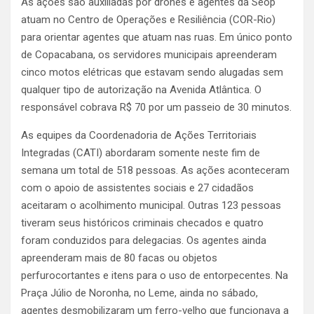
As ações são auxiliadas por drones e agentes da Seop
atuam no Centro de Operações e Resiliência (COR-Rio)
para orientar agentes que atuam nas ruas. Em único ponto
de Copacabana, os servidores municipais apreenderam
cinco motos elétricas que estavam sendo alugadas sem
qualquer tipo de autorização na Avenida Atlântica. O
responsável cobrava R$ 70 por um passeio de 30 minutos.
As equipes da Coordenadoria de Ações Territoriais
Integradas (CATI) abordaram somente neste fim de
semana um total de 518 pessoas. As ações aconteceram
com o apoio de assistentes sociais e 27 cidadãos
aceitaram o acolhimento municipal. Outras 123 pessoas
tiveram seus históricos criminais checados e quatro
foram conduzidos para delegacias. Os agentes ainda
apreenderam mais de 80 facas ou objetos
perfurocortantes e itens para o uso de entorpecentes. Na
Praça Júlio de Noronha, no Leme, ainda no sábado,
agentes desmobilizaram um ferro-velho que funcionava a