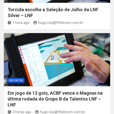
Torcida escolhe a Seleção de Julho da LNF
Silver – LNF
1 hora ago
hugo.reis@9telecom.com.br
ESPORTES
Em jogo de 12 gols, ACBF vence o Magnus na
última rodada do Grupo B da Talentos LNF –
LNF
3 horas ago
hugo.reis@9telecom.com.br