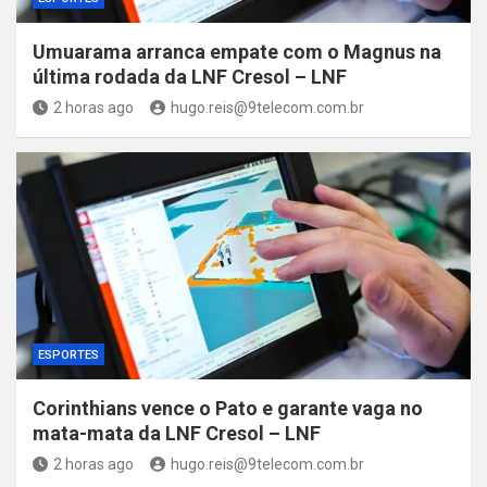
Umuarama arranca empate com o Magnus na
última rodada da LNF Cresol – LNF
2 horas ago
hugo.reis@9telecom.com.br
ESPORTES
Corinthians vence o Pato e garante vaga no
mata-mata da LNF Cresol – LNF
2 horas ago
hugo.reis@9telecom.com.br