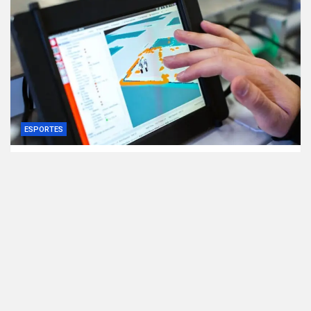
ESPORTES
Torcida escolhe a Seleção de Julho da LNF
Silver – LNF
5 horas ago
hugo.reis@9telecom.com.br