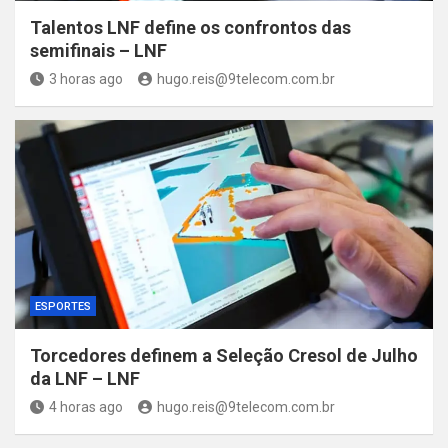
Talentos LNF define os confrontos das
semifinais – LNF
3 horas ago
hugo.reis@9telecom.com.br
ESPORTES
Torcedores definem a Seleção Cresol de Julho
da LNF – LNF
4 horas ago
hugo.reis@9telecom.com.br