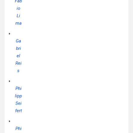
Fáb
io
Li
ma
Ga
bri
el
Rei
s
Phi
lipp
Sei
fert
Phi