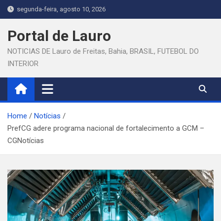
Skip
segunda-feira, agosto 10, 2026
to
content
Portal de Lauro
NOTICIAS DE Lauro de Freitas, Bahia, BRASIL, FUTEBOL DO
INTERIOR
Home
Notícias
PrefCG adere programa nacional de fortalecimento a GCM –
CGNotícias