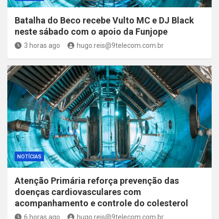
Batalha do Beco recebe Vulto MC e DJ Black
neste sábado com o apoio da Funjope
3 horas ago
hugo.reis@9telecom.com.br
NOTÍCIAS
Atenção Primária reforça prevenção das
doenças cardiovasculares com
acompanhamento e controle do colesterol
6 horas ago
hugo.reis@9telecom.com.br