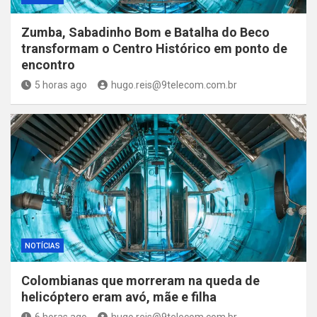
Zumba, Sabadinho Bom e Batalha do Beco
transformam o Centro Histórico em ponto de
encontro
5 horas ago
hugo.reis@9telecom.com.br
NOTÍCIAS
Colombianas que morreram na queda de
helicóptero eram avó, mãe e filha
6 horas ago
hugo.reis@9telecom.com.br