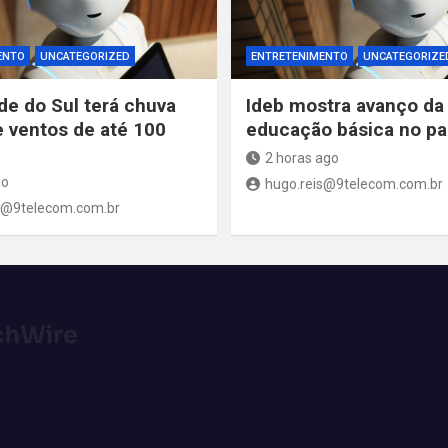
ENTO
UNCATEGORIZED
ENTRETENIMENTO
UNCATEGORIZE
de do Sul terá chuva
Ideb mostra avanço da
e ventos de até 100
educação básica no pa
2 horas ago
go
hugo.reis@9telecom.com.br
s@9telecom.com.br