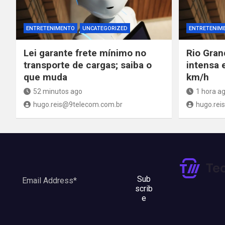
ENTRETENIMENTO
UNCATEGORIZED
ENTRETENIM
Lei garante frete mínimo no
Rio Gran
transporte de cargas; saiba o
intensa 
que muda
km/h
52 minutos ago
1 hora a
hugo.reis@9telecom.com.br
hugo.rei
Sub
scrib
e