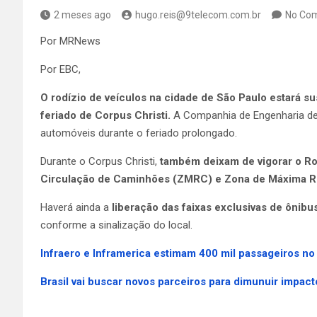
2 meses ago
hugo.reis@9telecom.com.br
No Co
Por MRNews
Por EBC,
O rodízio de veículos na cidade de São Paulo estará sus
feriado de Corpus Christi.
A Companhia de Engenharia de 
automóveis durante o feriado prolongado.
Durante o Corpus Christi,
também deixam de vigorar o Ro
Circulação de Caminhões (ZMRC) e Zona de Máxima Re
Haverá ainda a
liberação das faixas exclusivas de ônibu
conforme a sinalização do local.
Infraero e Inframerica estimam 400 mil passageiros no
Brasil vai buscar novos parceiros para dimunuir impac