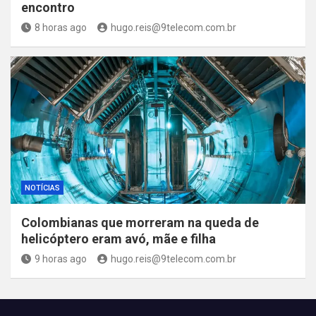
encontro
8 horas ago
hugo.reis@9telecom.com.br
NOTÍCIAS
Colombianas que morreram na queda de
helicóptero eram avó, mãe e filha
9 horas ago
hugo.reis@9telecom.com.br