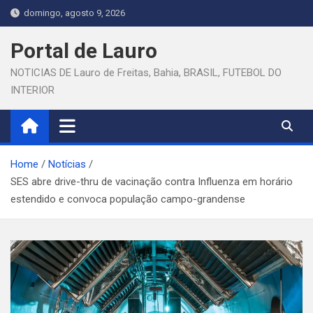
Skip
domingo, agosto 9, 2026
to
content
Portal de Lauro
NOTICIAS DE Lauro de Freitas, Bahia, BRASIL, FUTEBOL DO
INTERIOR
Home
Notícias
SES abre drive-thru de vacinação contra Influenza em horário
estendido e convoca população campo-grandense