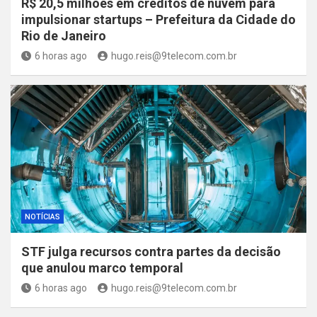
R$ 20,5 milhões em créditos de nuvem para
impulsionar startups – Prefeitura da Cidade do
Rio de Janeiro
6 horas ago
hugo.reis@9telecom.com.br
NOTÍCIAS
STF julga recursos contra partes da decisão
que anulou marco temporal
6 horas ago
hugo.reis@9telecom.com.br