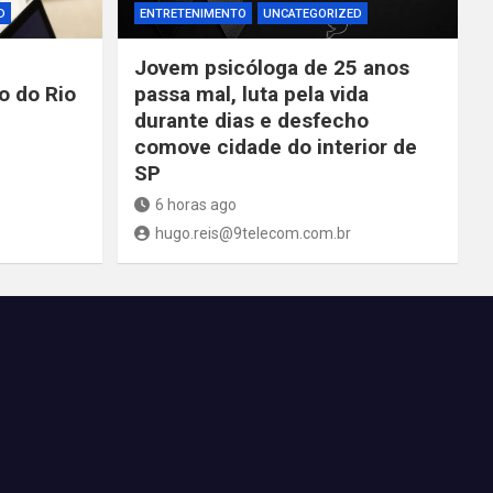
D
ENTRETENIMENTO
UNCATEGORIZED
Jovem psicóloga de 25 anos
o do Rio
passa mal, luta pela vida
durante dias e desfecho
comove cidade do interior de
SP
6 horas ago
hugo.reis@9telecom.com.br