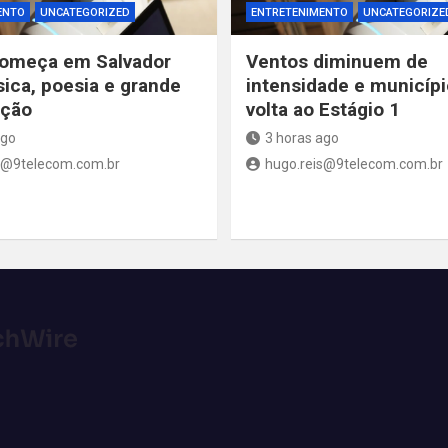
ENTO
UNCATEGORIZED
ENTRETENIMENTO
UNCATEGORIZE
começa em Salvador
Ventos diminuem de
ca, poesia e grande
intensidade e municípi
ação
volta ao Estágio 1
ago
3 horas ago
s@9telecom.com.br
hugo.reis@9telecom.com.br