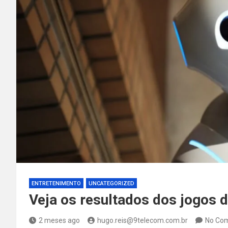
ENTRETENIMENTO
UNCATEGORIZED
Veja os resultados dos jogos d
2 meses ago
hugo.reis@9telecom.com.br
No Co