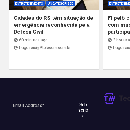
ENTRETENIMENTO
UNCATEGORIZED
ENTRETENIM
Cidades do RS têm situação de
Flipelô 
emergência reconhecida pela
com músi
Defesa Civil
particip
60 minutos ago
3 horas 
hugo.reis@9telecom.com.br
hugo.rei
Sub
scrib
e