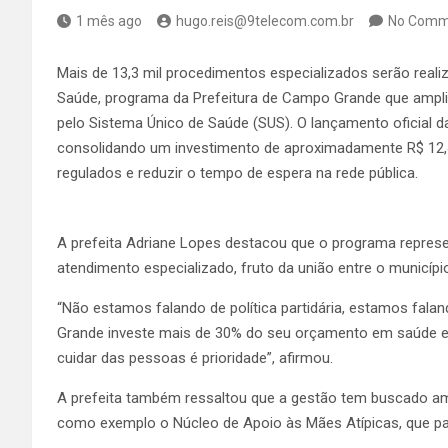
1 mês ago
hugo.reis@9telecom.com.br
No Comm
Mais de 13,3 mil procedimentos especializados serão real
Saúde, programa da Prefeitura de Campo Grande que ampli
pelo Sistema Único de Saúde (SUS). O lançamento oficial da 
consolidando um investimento de aproximadamente R$ 12,4
regulados e reduzir o tempo de espera na rede pública.
A prefeita Adriane Lopes destacou que o programa repres
atendimento especializado, fruto da união entre o município
“Não estamos falando de política partidária, estamos fal
Grande investe mais de 30% do seu orçamento em saúde 
cuidar das pessoas é prioridade”, afirmou.
A prefeita também ressaltou que a gestão tem buscado am
como exemplo o Núcleo de Apoio às Mães Atípicas, que pa