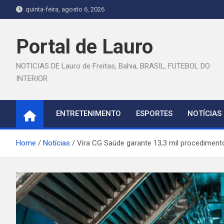
Skip
quinta-feira, agosto 6, 2026
to
content
Portal de Lauro
NOTICIAS DE Lauro de Freitas, Bahia, BRASIL, FUTEBOL DO
INTERIOR
ENTRETENIMENTO
ESPORTES
NOTÍCIAS
Home
Notícias
Vira CG Saúde garante 13,3 mil procedimen