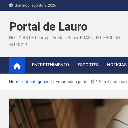
Skip
domingo, agosto 9, 2026
to
content
Portal de Lauro
NOTICIAS DE Lauro de Freitas, Bahia, BRASIL, FUTEBOL DO
INTERIOR
ENTRETENIMENTO
ESPORTES
NOTÍCIAS
Home
Uncategorized
Empresária perde R$ 140 mil após cai