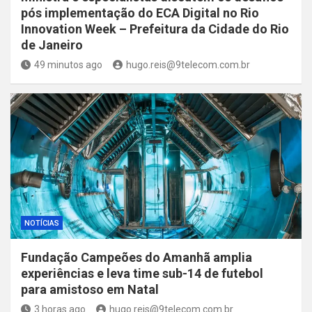
pós implementação do ECA Digital no Rio
Innovation Week – Prefeitura da Cidade do Rio
de Janeiro
49 minutos ago
hugo.reis@9telecom.com.br
NOTÍCIAS
Fundação Campeões do Amanhã amplia
experiências e leva time sub-14 de futebol
para amistoso em Natal
3 horas ago
hugo.reis@9telecom.com.br